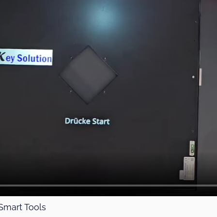
Smart Tools
lteilen