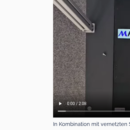
In Kombination mit vernetzten 
Beispielhafte Montage an Metal